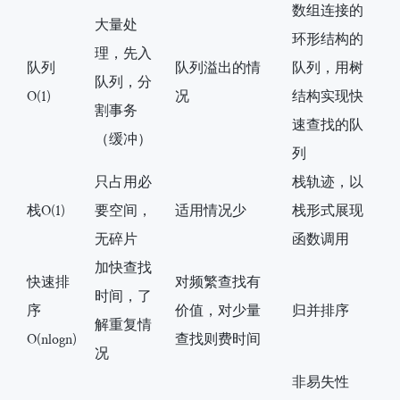
数组连接的
大量处
环形结构的
理，先入
队列
队列溢出的情
队列，用树
队列，分
O(1)
况
结构实现快
割事务
速查找的队
（缓冲）
列
只占用必
栈轨迹，以
栈O(1)
要空间，
适用情况少
栈形式展现
无碎片
函数调用
加快查找
快速排
对频繁查找有
时间，了
序
价值，对少量
归并排序
解重复情
O(nlogn)
查找则费时间
况
非易失性