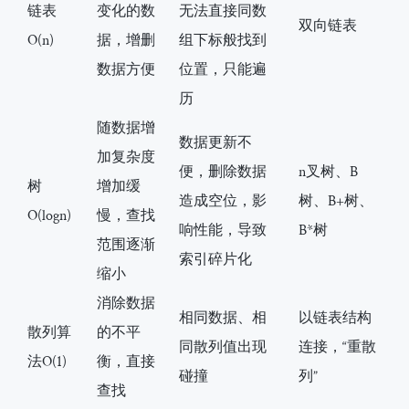
链表
变化的数
无法直接同数
双向链表
O(n)
据，增删
组下标般找到
数据方便
位置，只能遍
历
随数据增
数据更新不
加复杂度
便，删除数据
n叉树、B
树
增加缓
造成空位，影
树、B+树、
O(logn)
慢，查找
响性能，导致
B*树
范围逐渐
索引碎片化
缩小
消除数据
相同数据、相
以链表结构
散列算
的不平
同散列值出现
连接，“重散
法O(1)
衡，直接
碰撞
列”
查找