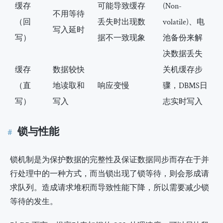
缓存
可能导致缓存
(Non-
不用等待
（回
丢失时出现数
volatile)、电
写入延时
写）
据不一致现象
池备份来解
决数据丢失
缓存
数据较快
关机缓存步
（直
地读取和
响应变慢
骤，DBMS日
写）
写入
志实时写入
锁与性能
锁机制是为保护数据的完整性及保证数据同步而存在于并
行处理中的一种方式，而当锁出现了锁等待，则会形成请
求队列。造成请求堆积而导致性能下降，所以需要减少锁
等待的发生。