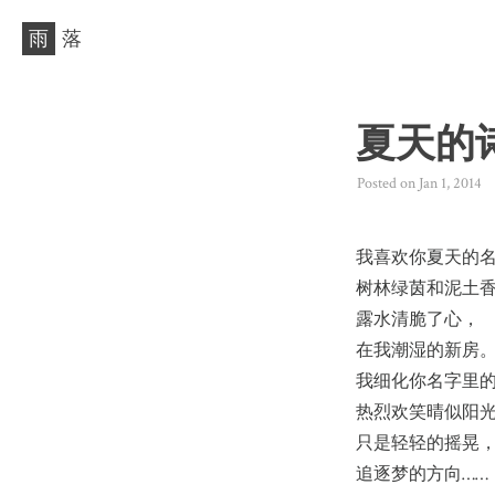
雨
落
夏天的诗 
Posted on
Jan 1, 2014
我喜欢你夏天的
树林绿茵和泥土
露水清脆了心，
在我潮湿的新房
我细化你名字里
热烈欢笑晴似阳
只是轻轻的摇晃
追逐梦的方向……