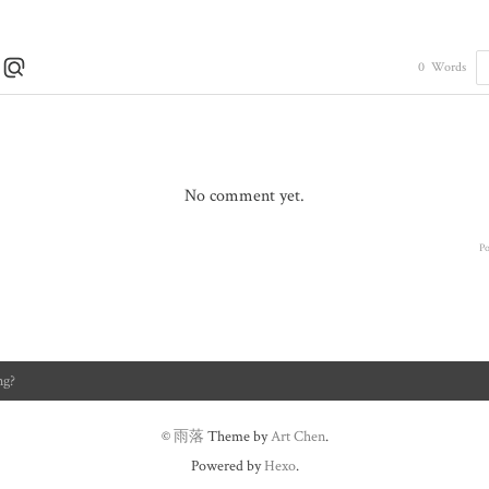
0
Words
No comment yet.
P
©
雨落
Theme by
Art Chen
.
Powered by
Hexo
.