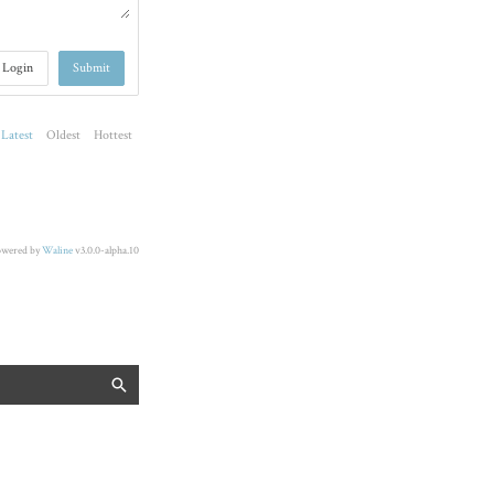
Login
Submit
Latest
Oldest
Hottest
owered by
Waline
v3.0.0-alpha.10