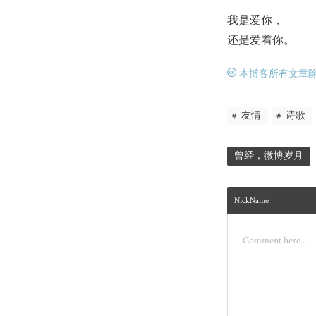
我是爱你，
还是爱着你。
本博客所有文章除特
友情
诗歌
曾经，微博岁月
NickName