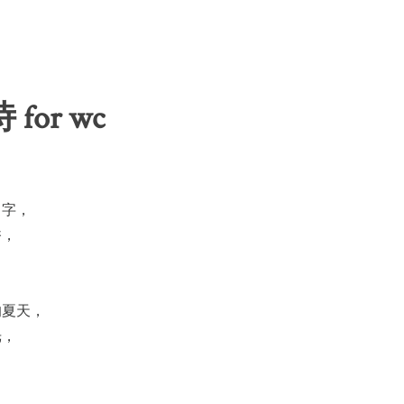
for wc
名字，
香，
。
的夏天，
光，
，